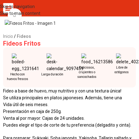
Skip to navigation
Skip to main content
Click to enlarge
Inicio
Fideos
Fideos Fritos
Deliciosos,
Libre de
crujientes o
octógonos
Hecho con
Larga duración
sancochados
huevos frescos
Fideo a base de huevo, muy nutritivo y con una textura única!
Se utiliza principales en platos japoneses. Además, tiene una
Vida útil de seis meses.
Presentación en caja de 250g.
Venta al por mayor: Cajas de 24 unidades.
Puedes elegir el tipo de corte de tu preferencia (delgadito y cinta).
Para preparar: Sukiyaki, Soba japonés, Yakisoba, Tallarin saltado y