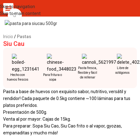
Skip to navigation
Skip to main content
Click to enlarge
Inicio
Pastas
Siu Cau
Pasta fresca,
Libre de
flexible y fácil
octógonos
Hecho con
Para fritura o
de rellenar
huevos frescos
sopa
Pasta a base de huevos con exquisito sabor, nutritivo, versátil y
rendidor! Cada paquete de 0.5kg contiene ~100 láminas para tus
platos preferidos.
Presentación de 500g.
Venta al por mayor: Cajas de 15kg.
Para preparar: Sopa Siu Cao, Siu Cao frito o al vapor, gyozas,
empanaditas y mucho más!