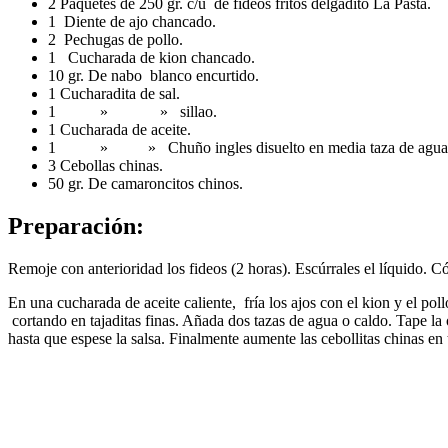
2 Paquetes de 250 gr. c/u de fideos fritos delgadito La Pasta.
1 Diente de ajo chancado.
2 Pechugas de pollo.
1 Cucharada de kion chancado.
10 gr. De nabo blanco encurtido.
1 Cucharadita de sal.
1 » » sillao.
1 Cucharada de aceite.
1 » » Chuño ingles disuelto en media taza de agua f
3 Cebollas chinas.
50 gr. De camaroncitos chinos.
Preparación:
Remoje con anterioridad los fideos (2 horas). Escúrrales el líquido. Có
En una cucharada de aceite caliente, fría los ajos con el kion y el poll
cortando en tajaditas finas. Añada dos tazas de agua o caldo. Tape la 
hasta que espese la salsa. Finalmente aumente las cebollitas chinas en ti