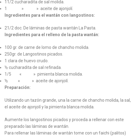
11/2 cucharadita de sal molida.
1 ​ » » aceite de ajonjolí.
Ingredientes para el wantán con langostinos:
21/2 ​doc. De láminas de pasta wantán La Pasta.
Ingredientes para el relleno de la pasta wantán:
100 gr. de carne de lomo de chancho molida.
250gr. de Langostinos picados.
1 ​clara de huevo crudo.
½ ​cucharadita de sal refinada.
1/5​ «​ » ​pimienta blanca molida.
½ ​ «​ » ​aceite de ajonjolí.
Preparación:
Utilizando un tazón grande, una la carne de chancho molida, la sal,
el aceite de ajonjolí y la pimienta blanca molida.
​Aumente los langostinos picados y proceda a rellenar con este
preparado las láminas de wantán.
​Para rellenar las láminas de wantán tome con un faichi (palitos)